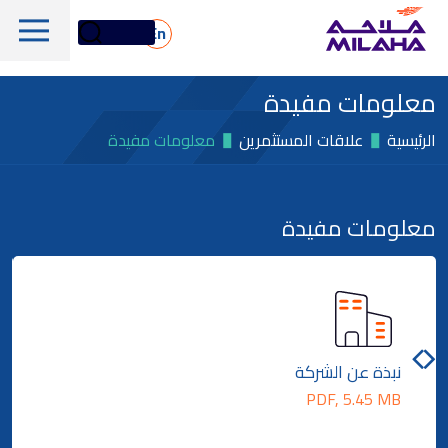
Skip to main conten
En
معلومات مفيدة
الرئيسية
علاقات المستثمرين
معلومات مفيدة
معلومات مفيدة
لمحة تاريخية
مجلس الإدارة
الخدمات البحرية واللوجستية
الإدارة التنفيذية
الخدمات البحرية والفنية
لمحة عامة
القيم الجوهرية
نبذة عن الشركة
دعم المنصات البحرية
PDF, 5.45 MB
أسهم ملاحة
الأسطول
الأخبار والإعلام
الغاز والبتروكيماويات
معلومات مالية
الاستدامة