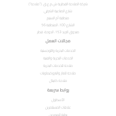
شركة الملاحة القطرية ش.م.ع.ق. ("ملاحة")
شارع الصناعية الشرقي
منطقة أم السنيم
الشارع 100، المنطقة 56
صندوق البريد 153، الدوحة، قطر
مجالات العمل
الخدمات البحرية واللوجستية
الخدمات البحرية والفنية
ملاحة للخدمات البحرية
ملاحة للغاز والبتروكيماويات
ملاحة كابيتال
روابط سريعة
الأسطول
علاقات المستثمرين
بوابة الموردين