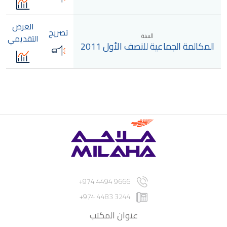
العرض
تصريح
السنة
التقديمي
المكالمة الجماعية للنصف الأول 2011
9666 4494 974+
3244 4483 974+
عنوان المكتب