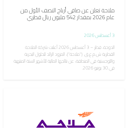
ملاحة تعلن عن صافي أرباح النصف الأول من
عام 2026 بمقدار 542 مليون ريال قطري
3 أغسطس 2026
الدوحة، قطر – 3 أغسطس 2026 أعلنت شركة الملاحة
القطرية ش.م.ع.ق. ("ملاحة")، المزود الرائد للحلول البحرية
واللوجستية في المنطقة، عن نتائجها المالية للأشهر الستة المنتهية
في 30 يونيو 2026.