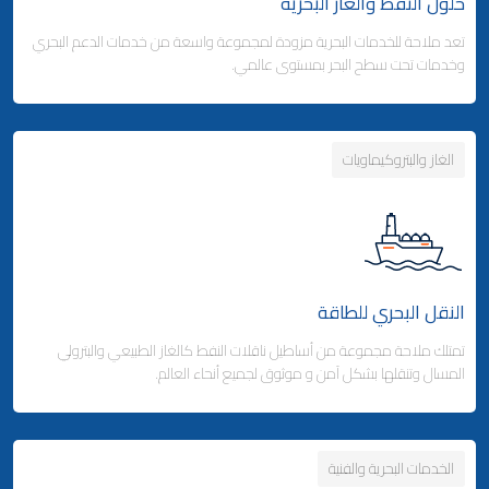
حلول النفط والغاز البحرية
تعد ملاحة للخدمات البحرية مزودة لمجموعة واسعة من خدمات الدعم البحري
وكالة شحن البضائع
وخدمات تحت سطح البحر بمستوى عالمي.
- التخليص الجمركي والتوزيع
- التخليص الجمركي والتوزيع
الغاز والبتروكيماويات
Business Area Links (Right)
التخزين والتوزيع
- مدينة ملاحة اللوجستية - قطر
Business Area Links (Left)
الخدمات البحرية
- المنطقة الحرة بجبل علي (دولة الإمارات)
النقل البحري للطاقة
الخدمات البحرية
خدمات الموانئ
تمتلك ملاحة مجموعة من أساطيل ناقلات النفط كالغاز الطبيعي والبترولي
المسال وتنقلها بشكل آمن و موثوق لجميع أنحاء العالم.
الخدمات البحرية والفنية