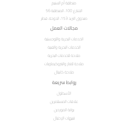
منطقة أم السنيم
الشارع 100، المنطقة 56
صندوق البريد 153، الدوحة، قطر
مجالات العمل
الخدمات البحرية واللوجستية
الخدمات البحرية والفنية
ملاحة للخدمات البحرية
ملاحة للغاز والبتروكيماويات
ملاحة كابيتال
روابط سريعة
الأسطول
علاقات المستثمرين
بوابة الموردين
تنبيهات الإحتيال