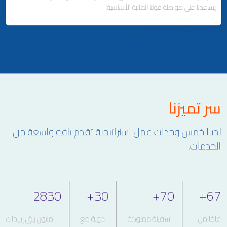
يساعدنا على مواصلة قوتنا المالية الأساسية، .
ملاحة لإصلاح وتصنيع السفن
إدارة السفن
Business Area Links (Left)
سر تميزنا
الاستثمارات العقارية والمالية
التطوير العقاري وإدارة الممتلكات
لدينا خمس وحدات عمل استراتيجية تقدم باقة واسعة من
علاقات المستثمرين
الخدمات.
2830
+
30
+
70
+
67
عامًا من
سفينة مملوكة
دولة مع
مليون ر.ق إيرادات