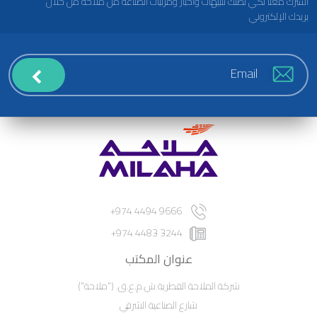
اشترك معنا لكي تصلك تنبيهات وأخبار ومرئيات الصناعة من ملاحة من خلال
بريدك الإلكتروني
9666 4494 974+
3244 4483 974+
عنوان المكتب
شركة الملاحة القطرية ش.م.ع.ق. ("ملاحة")
شارع الصناعية الشرقي