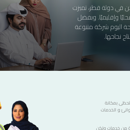
ول وكالة شحن في دولة قطر، تميزت
يًا وإقليميًا. وبفضل
حة اليوم شركة متنوعة
ح نجاحها.
تحظى بمكانة
موانئ و الخدمات
ة من خدمات ولكن