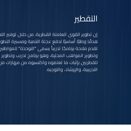
التقطير
إن تطوير القوى العاملة القطرية، من خلال توفير التعل
هدفًا وطنيًا أساسيًا لدفع عجلة التنمية ومسيرة التطور
تقدم ملاحة برنامجًا تدريباً يسمى "النوخذة" للمواطني
وتطوير المواهب المحلية، وهو برنامج تدريب وتطوير 
للقطريين بإثبات ما تعلموه واكتسبوه من مهارات من خ
التدريبية، والإرشاد، والتوجيه.