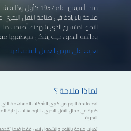
منذ تأسيسها عام 1957 كأ
ملاحة بالريادة في صناعة النقل البحري محل
النمو المتسارع الذي شهدته، أصبحت ملا
ودائمة التطور، حيث يشكل موظفيها مفتا
تعرف على فرص العمل المتاحة لدينا
لماذا ملاحة ؟
تعد ملاحة اليوم من كبرى الشركات المساهمة التي 
كبيرة في مجال النقل البحري ، اللوجستيات ، إدارة ال
البحرية.
تميزت ملاحة بالتنوع والشمول ليس فقط فيما تقدم