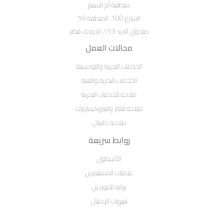
منطقة أم السنيم
الشارع 100، المنطقة 56
صندوق البريد 153، الدوحة، قطر
مجالات العمل
الخدمات البحرية واللوجستية
الخدمات البحرية والفنية
ملاحة للخدمات البحرية
ملاحة للغاز والبتروكيماويات
ملاحة كابيتال
روابط سريعة
الأسطول
علاقات المستثمرين
بوابة الموردين
تنبيهات الإحتيال