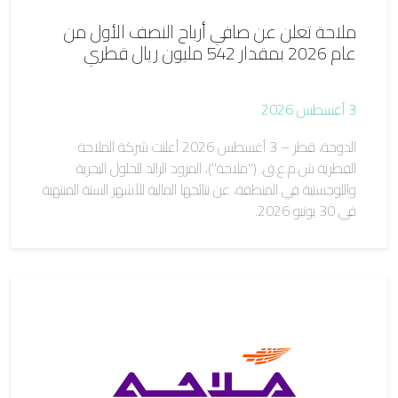
ملاحة تعلن عن صافي أرباح النصف الأول من
عام 2026 بمقدار 542 مليون ريال قطري
3 أغسطس 2026
الدوحة، قطر – 3 أغسطس 2026 أعلنت شركة الملاحة
القطرية ش.م.ع.ق. ("ملاحة")، المزود الرائد للحلول البحرية
واللوجستية في المنطقة، عن نتائجها المالية للأشهر الستة المنتهية
في 30 يونيو 2026.