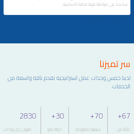
يساعدنا على مواصلة قوتنا المالية الأساسية، .
ملاحة لإصلاح وتصنيع السفن
إدارة السفن
Business Area Links (Left)
سر تميزنا
الاستثمارات العقارية والمالية
التطوير العقاري وإدارة الممتلكات
لدينا خمس وحدات عمل استراتيجية تقدم باقة واسعة من
علاقات المستثمرين
الخدمات.
2830
+
30
+
70
+
67
عامًا من
سفينة مملوكة
دولة مع
مليون ر.ق إيرادات