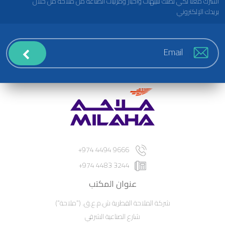
اشترك معنا لكي تصلك تنبيهات وأخبار ومرئيات الصناعة من ملاحة من خلال
بريدك الإلكتروني
9666 4494 974+
3244 4483 974+
عنوان المكتب
شركة الملاحة القطرية ش.م.ع.ق. ("ملاحة")
شارع الصناعية الشرقي