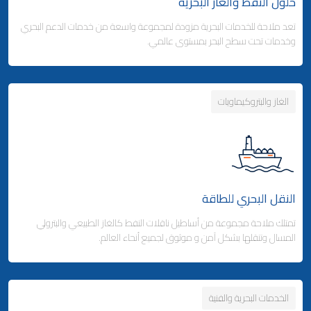
حلول النفط والغاز البحرية
تعد ملاحة للخدمات البحرية مزودة لمجموعة واسعة من خدمات الدعم البحري
وكالة شحن البضائع
وخدمات تحت سطح البحر بمستوى عالمي.
- التخليص الجمركي والتوزيع
- التخليص الجمركي والتوزيع
الغاز والبتروكيماويات
Business Area Links (Right)
التخزين والتوزيع
- مدينة ملاحة اللوجستية - قطر
Business Area Links (Left)
الخدمات البحرية
- المنطقة الحرة بجبل علي (دولة الإمارات)
النقل البحري للطاقة
الخدمات البحرية
خدمات الموانئ
تمتلك ملاحة مجموعة من أساطيل ناقلات النفط كالغاز الطبيعي والبترولي
المسال وتنقلها بشكل آمن و موثوق لجميع أنحاء العالم.
الخدمات البحرية والفنية