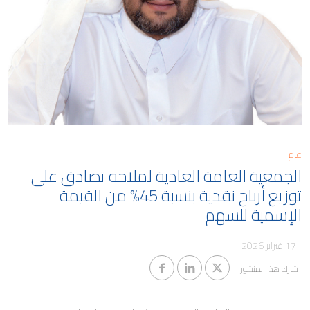
مدونة
كابيتال
معلومات المساهمين والجمعية
العمومية
وظائف ملاحة
حوكمة الشركات
التقطير
معلومات مفيدة
الوظائف البحرية
تنبيهات الاحتيال
عام
الجمعية العامة العادية لملاحه تصادق على
توزيع أرباح نقدية بنسبة 45% من القيمة
الإسمية للسهم
17 فبراير 2026
شارك هذا المنشور