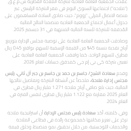
عقدت الجمعية العامة العادية لشركة الملاحة القطرية ش.م.ع.ق
("ملاحه") اجتماعها السنوي اليوم في مقر الشركة الرئيسي عبر
منصة الاتصال المرئي "زووم"، حيث صادق السادة المساهمون على
جدول أعمال اجتماع الجمعية العادية متضمنا النتائج المالية
المُدققة للشركة للسنة المالية المنتهية في 31 ديسمبر 2025.
وصادقت الجمعية العامة العادية على توصية مجلس الإدارة بتوزيع
أرباح نقدية بنسبة 45% من القيمة الإسمية للسهم، بواقع 0.45 ريال
قطري للسهم الواحد، كما وافقت الجمعية العامة العادية على
تعيين شركة كي بي إم جي كمدقق حسابات لعام 2026.
وقدم
سعادة الشيخ/ جاسم بن حمد بن جاسم بن جبر آل ثاني، رئيس
مجلس إدارة ملاحة،
ملخصاً عن أنشطة الشركة وتفاصيل نتائجها
المالية، حيث بلغ صافي أرباح ملاحة 1.271 مليار ريال قطري في
العام 2025 مقارنة مع 1.122 مليار ريال قطري لنفس الفترة في
العام 2024.
وفي كلمته، أكد
سعادة رئيس مجلس الإدارة
أن استراتيجية ملاحة
تركز على تعزيز مكانتها كمجموعة رائدة في قطاعي الملاحة
والخدمات اللوجستية، من خلال تحقيق نمو منضبط، وخلق قيمة