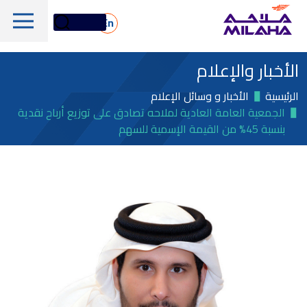
Skip to main conten
En
الأخبار والإعلام
الرئيسية
الأخبار و وسائل الإعلام
الجمعية العامة العادية لملاحه تصادق على توزيع أرباح نقدية
بنسبة 45% من القيمة الإسمية للسهم
لمحة تاريخية
مجلس الإدارة
الخدمات البحرية واللوجستية
الإدارة التنفيذية
الخدمات البحرية والفنية
لمحة عامة
القيم الجوهرية
دعم المنصات البحرية
أسهم ملاحة
الأسطول
الأخبار والإعلام
الغاز والبتروكيماويات
معلومات مالية
الاستدامة