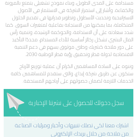
مستدامة على المدى الطويل، وبناء نموذج تشغيلي يتمتع بالمرونة
والكفاءة. وأشار إلى استمرار الشركة في الاستثمار في الأصول
الاستراتيجية وتحديث الأسطول وتطوير قدراتها في تقديم الحلول
المتكاملة، بما يمكنها من الاستجابة بفاعلية لمتغيرات السوق. كما
شدد سعادته على أن الاستدامة، والحوكمة الرشيدة، وتنمية رأس
المال البشري تشكل ركائز أساسية للأداء المستدام، مجددًا التأكيد
على دور ملاحة كشريك وطني موثوق يسهم في دعم التنمية
الاقتصادية لدولة قطر وتحقيق رؤية قطر الوطنية 2030.
وننوه على السادة المساهمين الكرام أن عملية توزيع الأرباح
ستكون عن طريق شركة إيداع، والتي ستقدم للمساهمين كافة
الخدمات اللازمة لضمان حصولهم على أرباحهم المستحقة.
سجل دخولك للحصول على نشرتنا الإخبارية
اشترك معنا لكي تصلك تنبيهات وأخبار ومرئيات الصناعة
من ملاحة من خلال بريدك الإلكتروني