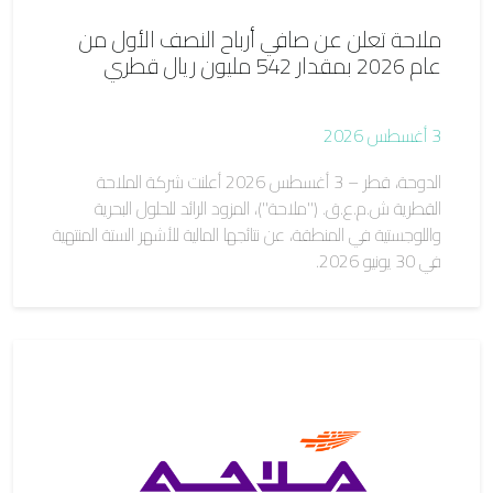
ملاحة تعلن عن صافي أرباح النصف الأول من
عام 2026 بمقدار 542 مليون ريال قطري
3 أغسطس 2026
الدوحة، قطر – 3 أغسطس 2026 أعلنت شركة الملاحة
القطرية ش.م.ع.ق. ("ملاحة")، المزود الرائد للحلول البحرية
واللوجستية في المنطقة، عن نتائجها المالية للأشهر الستة المنتهية
في 30 يونيو 2026.