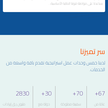
يساعدنا على مواصلة قوتنا المالية الأساسية، .
ملاحة لإصلاح وتصنيع السفن
إدارة السفن
Business Area Links (Left)
سر تميزنا
الاستثمارات العقارية والمالية
التطوير العقاري وإدارة الممتلكات
لدينا خمس وحدات عمل استراتيجية تقدم باقة واسعة من
علاقات المستثمرين
الخدمات.
2830
+
30
+
70
+
67
عامًا من
سفينة مملوكة
دولة مع
مليون ر.ق إيرادات