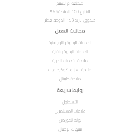
منطقة أم السنيم
الشارع 100، المنطقة 56
صندوق البريد 153، الدوحة، قطر
مجالات العمل
الخدمات البحرية واللوجستية
الخدمات البحرية والفنية
ملاحة للخدمات البحرية
ملاحة للغاز والبتروكيماويات
ملاحة كابيتال
روابط سريعة
الأسطول
علاقات المستثمرين
بوابة الموردين
تنبيهات الإحتيال