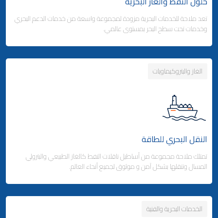
حلول النفط والغاز البحرية
تعد ملاحة للخدمات البحرية مزودة لمجموعة واسعة من خدمات الدعم البحري
وكالة شحن البضائع
وخدمات تحت سطح البحر بمستوى عالمي.
- التخليص الجمركي والتوزيع
- التخليص الجمركي والتوزيع
الغاز والبتروكيماويات
Business Area Links (Right)
التخزين والتوزيع
- مدينة ملاحة اللوجستية - قطر
Business Area Links (Left)
الخدمات البحرية
- المنطقة الحرة بجبل علي (دولة الإمارات)
النقل البحري للطاقة
الخدمات البحرية
خدمات الموانئ
تمتلك ملاحة مجموعة من أساطيل ناقلات النفط كالغاز الطبيعي والبترولي
المسال وتنقلها بشكل آمن و موثوق لجميع أنحاء العالم.
الخدمات البحرية والفنية