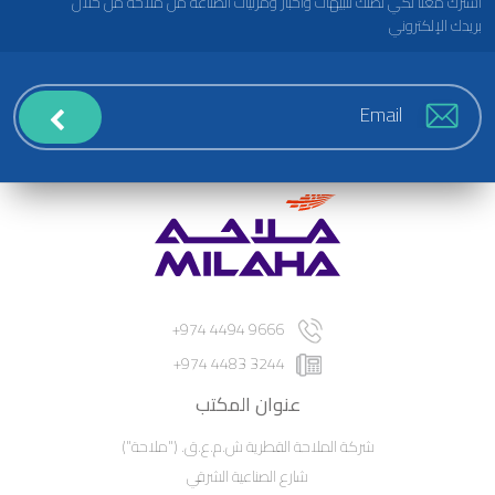
اشترك معنا لكي تصلك تنبيهات وأخبار ومرئيات الصناعة من ملاحة من خلال
بريدك الإلكتروني
9666 4494 974+
3244 4483 974+
عنوان المكتب
شركة الملاحة القطرية ش.م.ع.ق. ("ملاحة")
شارع الصناعية الشرقي