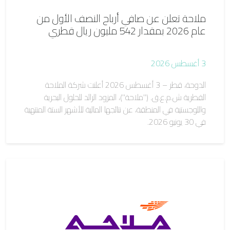
ملاحة تعلن عن صافي أرباح النصف الأول من
عام 2026 بمقدار 542 مليون ريال قطري
3 أغسطس 2026
الدوحة، قطر – 3 أغسطس 2026 أعلنت شركة الملاحة
القطرية ش.م.ع.ق. ("ملاحة")، المزود الرائد للحلول البحرية
واللوجستية في المنطقة، عن نتائجها المالية للأشهر الستة المنتهية
في 30 يونيو 2026.