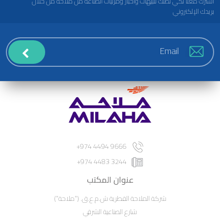
اشترك معنا لكي تصلك تنبيهات وأخبار ومرئيات الصناعة من ملاحة من خلال
بريدك الإلكتروني
9666 4494 974+
3244 4483 974+
عنوان المكتب
شركة الملاحة القطرية ش.م.ع.ق. ("ملاحة")
شارع الصناعية الشرقي