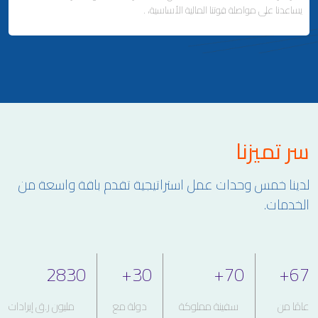
يساعدنا على مواصلة قوتنا المالية الأساسية، .
ملاحة لإصلاح وتصنيع السفن
إدارة السفن
Business Area Links (Left)
سر تميزنا
الاستثمارات العقارية والمالية
التطوير العقاري وإدارة الممتلكات
لدينا خمس وحدات عمل استراتيجية تقدم باقة واسعة من
علاقات المستثمرين
الخدمات.
2830
+
30
+
70
+
67
عامًا من
سفينة مملوكة
دولة مع
مليون ر.ق إيرادات