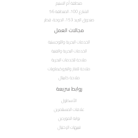
منطقة أم السنيم
الشارع 100، المنطقة 56
صندوق البريد 153، الدوحة، قطر
مجالات العمل
الخدمات البحرية واللوجستية
الخدمات البحرية والفنية
ملاحة للخدمات البحرية
ملاحة للغاز والبتروكيماويات
ملاحة كابيتال
روابط سريعة
الأسطول
علاقات المستثمرين
بوابة الموردين
تنبيهات الإحتيال