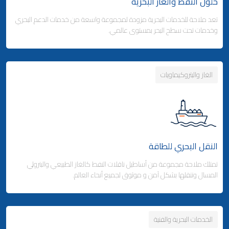
حلول النفط والغاز البحرية
تعد ملاحة للخدمات البحرية مزودة لمجموعة واسعة من خدمات الدعم البحري
وكالة شحن البضائع
وخدمات تحت سطح البحر بمستوى عالمي.
- التخليص الجمركي والتوزيع
- التخليص الجمركي والتوزيع
الغاز والبتروكيماويات
Business Area Links (Right)
التخزين والتوزيع
- مدينة ملاحة اللوجستية - قطر
Business Area Links (Left)
الخدمات البحرية
- المنطقة الحرة بجبل علي (دولة الإمارات)
النقل البحري للطاقة
الخدمات البحرية
خدمات الموانئ
تمتلك ملاحة مجموعة من أساطيل ناقلات النفط كالغاز الطبيعي والبترولي
المسال وتنقلها بشكل آمن و موثوق لجميع أنحاء العالم.
الخدمات البحرية والفنية