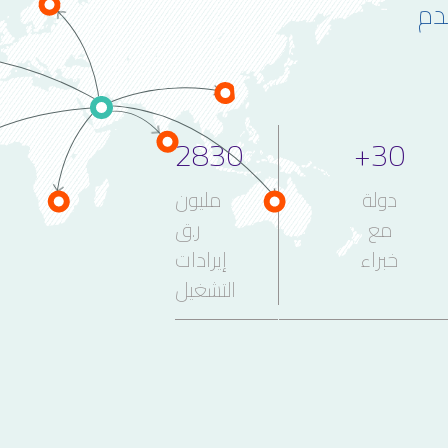
دم
المحركات البحرية ولوازمها
ملاحة لإصلاح وتصنيع السفن
إدارة السفن
2830
+
30
دولة
مليون
مع
ر.ق
خبراء
إيرادات
التشغيل