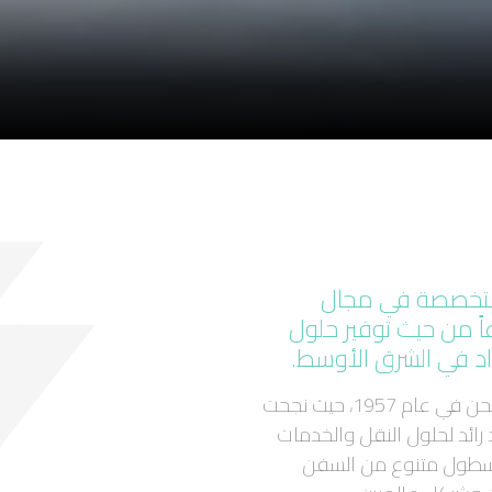
لمتخصصة في مجال
عاً من حيث توفير حلول
د في الشرق الأوسط.
تتمتع ملاحة بتاريخ عريق منذ تأسيسها كوكالة شحن في عام 1957، حيث نجحت
د رائد لحلول النقل والخدمات
 أسطول متنوع من السفن