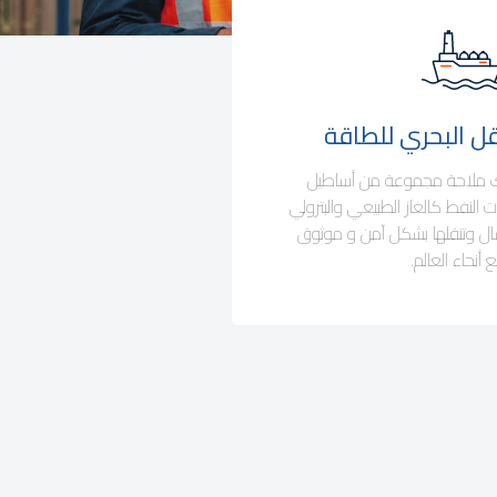
قل البحري للطاقة
ك ملاحة مجموعة من أساطيل
ت النفط كالغاز الطبيعي والبترولي
ال وتنقلها بشكل آمن و موثوق
 أنحاء العالم.
Business Area Links (R
 والتوزيع
 ملاحة اللوجستية - قطر