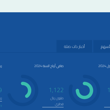
أسهم
أخبار ذات صلة
202
صافي أرباح السنة 2024
رب
9
1,122
مليون ريال
ري
قطري
23