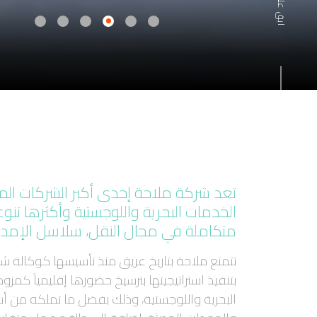
تعد شركة ملاحة إحدى أكبر الشركات ا
الخدمات البحرية واللوجستية وأكثرها تنو
متكاملة في مجال النقل، سلاسل الإمدا
بتنفيذ استراتيجيتها بترسيخ حضورها إقليمياً كمزو
البحرية واللوجستية، وذلك بفضل ما تملكه من