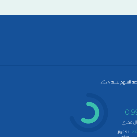
حية السهم للسنة 2024
0.9
ال قطري
20
0.91 ريال
قطري