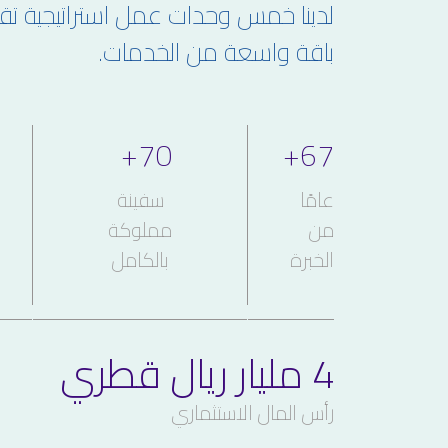
لدينا خمس وحدات عمل استراتيجية تق
باقة واسعة من الخدمات.
+
70
+
67
الخدمات البحرية
الاستثمارات العقارية و المالية
عامًا
سفينة
من
مملوكة
الخبرة
بالكامل
4 مليار ريال قطري
رأس المال الاستثماري