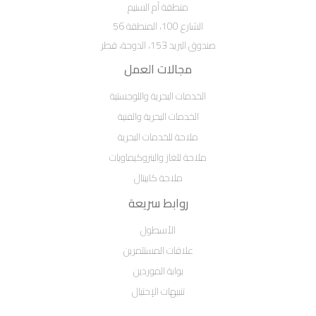
منطقة أم السنيم
الشارع 100، المنطقة 56
صندوق البريد 153، الدوحة، قطر
مجالات العمل
الخدمات البحرية واللوجستية
الخدمات البحرية والفنية
ملاحة للخدمات البحرية
ملاحة للغاز والبتروكيماويات
ملاحة كابيتال
روابط سريعة
الأسطول
علاقات المستثمرين
بوابة الموردين
تنبيهات الإحتيال