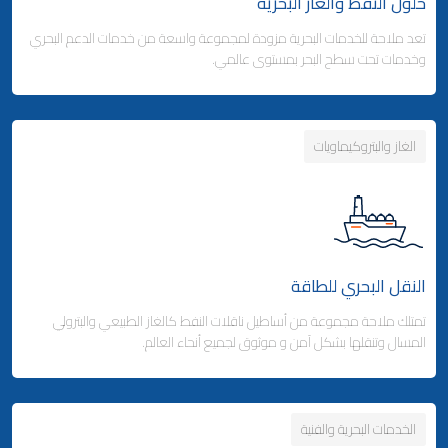
حلول النفط والغاز البحرية
تعد ملاحة للخدمات البحرية مزودة لمجموعة واسعة من خدمات الدعم البحري
وكالة شحن البضائع
وخدمات تحت سطح البحر بمستوى عالمي.
- التخليص الجمركي والتوزيع
- التخليص الجمركي والتوزيع
الغاز والبتروكيماويات
Business Area Links (Right)
التخزين والتوزيع
- مدينة ملاحة اللوجستية - قطر
Business Area Links (Left)
الخدمات البحرية
- المنطقة الحرة بجبل علي (دولة الإمارات)
النقل البحري للطاقة
الخدمات البحرية
خدمات الموانئ
تمتلك ملاحة مجموعة من أساطيل ناقلات النفط كالغاز الطبيعي والبترولي
المسال وتنقلها بشكل آمن و موثوق لجميع أنحاء العالم.
الخدمات البحرية والفنية