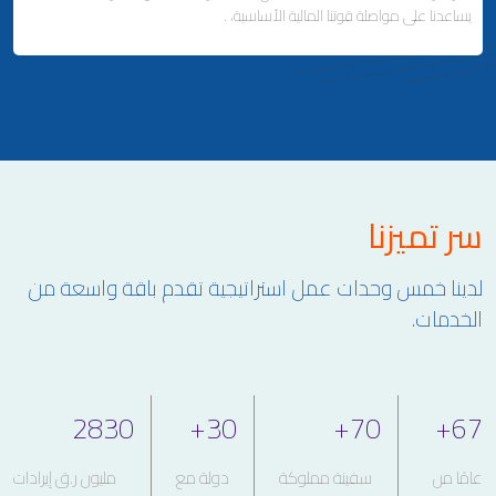
يساعدنا على مواصلة قوتنا المالية الأساسية، .
ملاحة لإصلاح وتصنيع السفن
إدارة السفن
Business Area Links (Left)
سر تميزنا
الاستثمارات العقارية والمالية
التطوير العقاري وإدارة الممتلكات
لدينا خمس وحدات عمل استراتيجية تقدم باقة واسعة من
علاقات المستثمرين
الخدمات.
2830
+
30
+
70
+
67
عامًا من
سفينة مملوكة
دولة مع
مليون ر.ق إيرادات