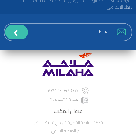
اشترك معنا لكي تصلك تنبيهات وأخبار ومرئيات الصناعة من ملاحة من خلال
بريدك الإلكتروني
9666 4494 974+
3244 4483 974+
عنوان المكتب
شركة الملاحة القطرية ش.م.ع.ق. ("ملاحة")
شارع الصناعية الشرقي