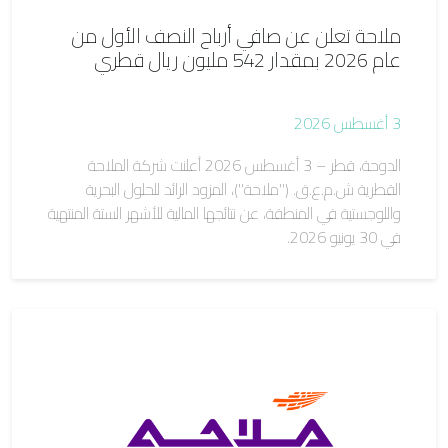
ملاحة تعلن عن صافي أرباح النصف الأول من
عام 2026 بمقدار 542 مليون ريال قطري
3 أغسطس 2026
الدوحة، قطر – 3 أغسطس 2026 أعلنت شركة الملاحة
القطرية ش.م.ع.ق. ("ملاحة")، المزود الرائد للحلول البحرية
واللوجستية في المنطقة، عن نتائجها المالية للأشهر الستة المنتهية
في 30 يونيو 2026.