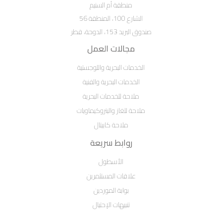
منطقة أم السنيم
الشارع 100، المنطقة 56
صندوق البريد 153، الدوحة، قطر
مجالات العمل
الخدمات البحرية واللوجستية
الخدمات البحرية والفنية
ملاحة للخدمات البحرية
ملاحة للغاز والبتروكيماويات
ملاحة كابيتال
روابط سريعة
الأسطول
علاقات المستثمرين
بوابة الموردين
تنبيهات الإحتيال