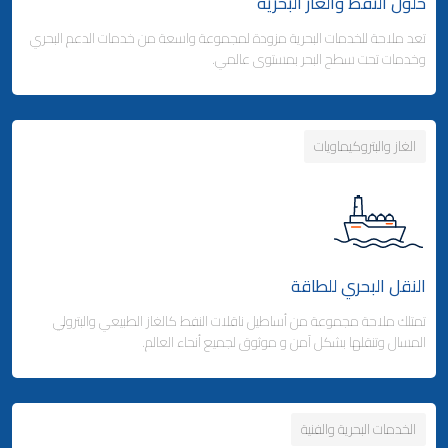
حلول النفط والغاز البحرية
تعد ملاحة للخدمات البحرية مزودة لمجموعة واسعة من خدمات الدعم البحري
وكالة شحن البضائع
وخدمات تحت سطح البحر بمستوى عالمي.
- التخليص الجمركي والتوزيع
- التخليص الجمركي والتوزيع
الغاز والبتروكيماويات
Business Area Links (Right)
التخزين والتوزيع
- مدينة ملاحة اللوجستية - قطر
Business Area Links (Left)
الخدمات البحرية
- المنطقة الحرة بجبل علي (دولة الإمارات)
النقل البحري للطاقة
الخدمات البحرية
خدمات الموانئ
تمتلك ملاحة مجموعة من أساطيل ناقلات النفط كالغاز الطبيعي والبترولي
المسال وتنقلها بشكل آمن و موثوق لجميع أنحاء العالم.
الخدمات البحرية والفنية