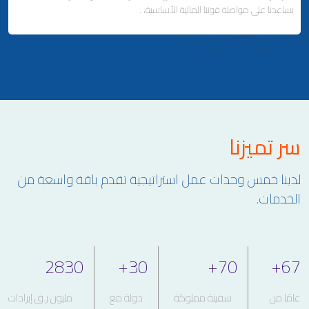
يساعدنا على مواصلة قوتنا المالية الأساسية، .
ملاحة لإصلاح وتصنيع السفن
إدارة السفن
Business Area Links (Left)
سر تميزنا
الاستثمارات العقارية والمالية
التطوير العقاري وإدارة الممتلكات
لدينا خمس وحدات عمل استراتيجية تقدم باقة واسعة من
علاقات المستثمرين
الخدمات.
2830
+
30
+
70
+
67
عامًا من
سفينة مملوكة
دولة مع
مليون ر.ق إيرادات