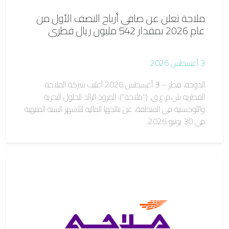
ملاحة تعلن عن صافي أرباح النصف الأول من
عام 2026 بمقدار 542 مليون ريال قطري
3 أغسطس 2026
الدوحة، قطر – 3 أغسطس 2026 أعلنت شركة الملاحة
القطرية ش.م.ع.ق. ("ملاحة")، المزود الرائد للحلول البحرية
واللوجستية في المنطقة، عن نتائجها المالية للأشهر الستة المنتهية
في 30 يونيو 2026.