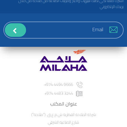
اشترك معنا لكي تصلك تنبيهات وأخبار ومرئيات الصناعة من ملاحة من خلال
بريدك الإلكتروني
9666 4494 974+
3244 4483 974+
عنوان المكتب
شركة الملاحة القطرية ش.م.ع.ق. ("ملاحة")
شارع الصناعية الشرقي