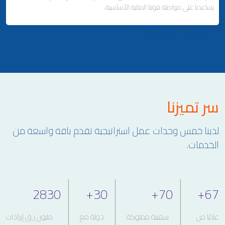
يساعدنا على مواصلة قوتنا المالية الأساسية، .
ملاحة لإصلاح وتصنيع السفن
إدارة السفن
Business Area Links (Left)
سر تميزنا
الاستثمارات العقارية والمالية
التطوير العقاري وإدارة الممتلكات
لدينا خمس وحدات عمل استراتيجية تقدم باقة واسعة من
علاقات المستثمرين
الخدمات.
2830
+
30
+
70
+
67
عامًا من
سفينة مملوكة
دولة مع
مليون ر.ق إيرادات