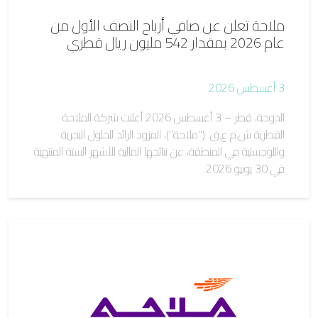
ملاحة تعلن عن صافي أرباح النصف الأول من
عام 2026 بمقدار 542 مليون ريال قطري
3 أغسطس 2026
الدوحة، قطر – 3 أغسطس 2026 أعلنت شركة الملاحة
القطرية ش.م.ع.ق. ("ملاحة")، المزود الرائد للحلول البحرية
واللوجستية في المنطقة، عن نتائجها المالية للأشهر الستة المنتهية
في 30 يونيو 2026.