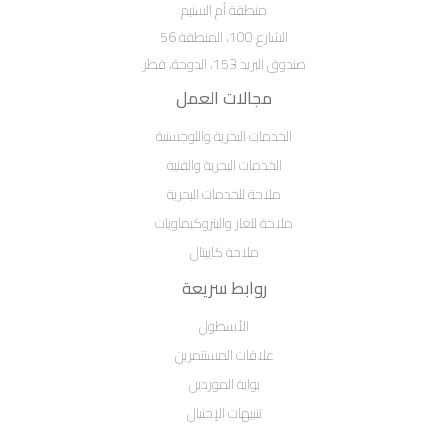
منطقة أم السنيم
الشارع 100، المنطقة 56
صندوق البريد 153، الدوحة، قطر
مجالات العمل
الخدمات البحرية واللوجستية
الخدمات البحرية والفنية
ملاحة للخدمات البحرية
ملاحة للغاز والبتروكيماويات
ملاحة كابيتال
روابط سريعة
الأسطول
علاقات المستثمرين
بوابة الموردين
تنبيهات الإحتيال