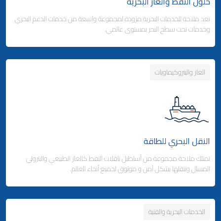
حلول النفط والغاز البحرية
تعد ملاحة للخدمات البحرية مزودة لمجموعة واسعة من خدمات الدعم البحري
وكالة شحن البضائع
وخدمات تحت سطح البحر بمستوى عالمي.
- التخليص الجمركي والتوزيع
- التخليص الجمركي والتوزيع
الغاز والبتروكيماويات
Business Area Links (Right)
التخزين والتوزيع
- مدينة ملاحة اللوجستية - قطر
Business Area Links (Left)
الخدمات البحرية
- المنطقة الحرة بجبل علي (دولة الإمارات)
النقل البحري للطاقة
الخدمات البحرية
خدمات الموانئ
تمتلك ملاحة مجموعة من أساطيل ناقلات النفط كالغاز الطبيعي والبترولي
المسال وتنقلها بشكل آمن و موثوق لجميع أنحاء العالم.
الخدمات البحرية والفنية