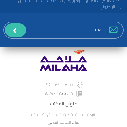
اشترك معنا لكي تصلك تنبيهات وأخبار ومرئيات الصناعة من ملاحة من خلال
بريدك الإلكتروني
9666 4494 974+
3244 4483 974+
عنوان المكتب
شركة الملاحة القطرية ش.م.ع.ق. ("ملاحة")
شارع الصناعية الشرقي