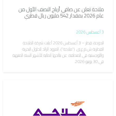
ملاحة تعلن عن صافي أرباح النصف الأول من
عام 2026 بمقدار 542 مليون ريال قطري
3 أغسطس 2026
الدوحة، قطر – 3 أغسطس 2026 أعلنت شركة الملاحة
القطرية ش.م.ع.ق. ("ملاحة")، المزود الرائد للحلول البحرية
واللوجستية في المنطقة، عن نتائجها المالية للأشهر الستة المنتهية
في 30 يونيو 2026.