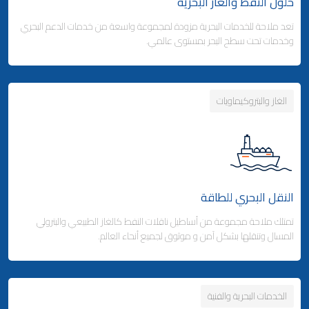
حلول النفط والغاز البحرية
تعد ملاحة للخدمات البحرية مزودة لمجموعة واسعة من خدمات الدعم البحري
وكالة شحن البضائع
وخدمات تحت سطح البحر بمستوى عالمي.
- التخليص الجمركي والتوزيع
- التخليص الجمركي والتوزيع
الغاز والبتروكيماويات
Business Area Links (Right)
التخزين والتوزيع
- مدينة ملاحة اللوجستية - قطر
Business Area Links (Left)
الخدمات البحرية
- المنطقة الحرة بجبل علي (دولة الإمارات)
النقل البحري للطاقة
الخدمات البحرية
خدمات الموانئ
تمتلك ملاحة مجموعة من أساطيل ناقلات النفط كالغاز الطبيعي والبترولي
المسال وتنقلها بشكل آمن و موثوق لجميع أنحاء العالم.
الخدمات البحرية والفنية