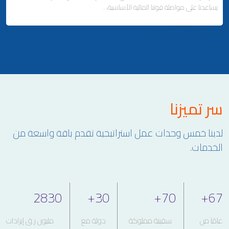
يساعدنا على مواصلة قوتنا المالية الأساسية، .
ملاحة لإصلاح وتصنيع السفن
إدارة السفن
Business Area Links (Left)
سر تميزنا
الاستثمارات العقارية والمالية
التطوير العقاري وإدارة الممتلكات
لدينا خمس وحدات عمل استراتيجية تقدم باقة واسعة من
علاقات المستثمرين
الخدمات.
2830
+
30
+
70
+
67
عامًا من
سفينة مملوكة
دولة مع
مليون ر.ق إيرادات