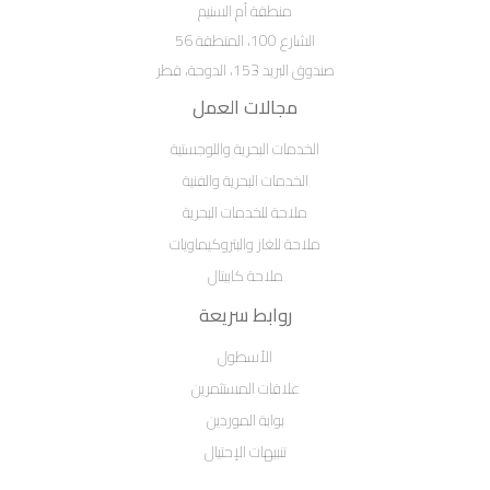
منطقة أم السنيم
الشارع 100، المنطقة 56
صندوق البريد 153، الدوحة، قطر
مجالات العمل
الخدمات البحرية واللوجستية
الخدمات البحرية والفنية
ملاحة للخدمات البحرية
ملاحة للغاز والبتروكيماويات
ملاحة كابيتال
روابط سريعة
الأسطول
علاقات المستثمرين
بوابة الموردين
تنبيهات الإحتيال