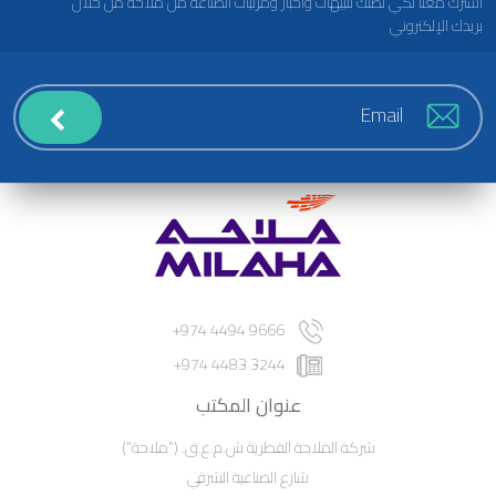
اشترك معنا لكي تصلك تنبيهات وأخبار ومرئيات الصناعة من ملاحة من خلال
بريدك الإلكتروني
9666 4494 974+
3244 4483 974+
عنوان المكتب
شركة الملاحة القطرية ش.م.ع.ق. ("ملاحة")
شارع الصناعية الشرقي