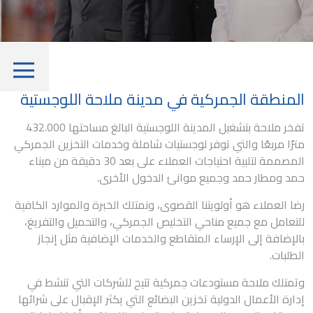
مدونة
كابيتال
معلومات المساهمين والجمعية
العمومية
وظائف ملاحة
حوكمة الشركات
التقطير
معلومات مفيدة
المنطقة الجمركية في مدينة ملاحة اللوجستية
الوظائف البحرية
تفخر ملاحة بتشغيل المدينة اللوجستية البالغ مساحتها 432.000
تنبيهات الاحتيال
مترًا مربعًا والتي توفر لوجستيات شاملة وخدمات التخزين الجمركي
المصممة لتلبية احتياجات العملاء على بعد 30 دقيقة من ميناء
حمد ومطار حمد وجميع موانئ الدخول الأخرى.
رضا العملاء هو أولويتنا القصوى، ونمتلك الخبرة والموارد الكافية
للتعامل مع جميع مناحي التخليص الجمركي، والتحميل والتفريغ،
أول منطقة إيداع جمركي بدولة قطر
بالإضافة إلى الإرساء المتقاطع والخدمات الإضافية مثل إنجاز
التوزيع
الطلبات.
حلول خاصة بالصناعة
وتمتلك ملاحة مستودعات جمركية تتيح للشركات التي تنشط في
إدارة الأعمال الدولية تخزين البضائع التي يكثر الإقبال على شرائها
خدمات القيمة المضافة