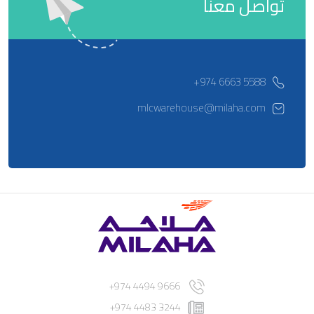
تواصل معنا
5588 6663 974+
mlcwarehouse@milaha.com
9666 4494 974+
3244 4483 974+