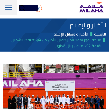
Skip to main conten
En
الأخبار والإعلام
الرئيسية
الأخبار و وسائل الإعلام
ملاحة تفوز بعقد تأجير طويل الأجل من شركة نفط الشمال
بقيمة 792 مليون ريال قطري
لمحة تاريخية
مجلس الإدارة
الخدمات البحرية واللوجستية
الإدارة التنفيذية
الخدمات البحرية والفنية
لمحة عامة
القيم الجوهرية
دعم المنصات البحرية
أسهم ملاحة
الأسطول
الأخبار والإعلام
الغاز والبتروكيماويات
معلومات مالية
الاستدامة