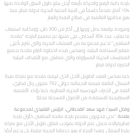
بارجة ذاتية الرفع والحركة بأربعة أرجل يبلغ طول الساق الواحدة منها
104 أمتار، تقدماً حاسماً في البنية التحتية البحرية لدولة قطر، مما
يعزز مكانتها العالمية في قطاع النفط والغاز.
ومزودة برافعة يصل وزنها إلى أكثر من 300 طن، وإمكانية استيعاب
ما يقارب عدد 304 أشخاص على متنها، تم تصميم البارجة "ملاحة
الشاهين" لدعم مجموعة من العمليات البحرية والتي تلتزم بأعلى
معايير الاستدامة البيئية. وتعكس هذه الخطوة التزام ملاحة بجميع
الممارسات البحرية المسؤولة والتي تتماشى مع الأهداف البيئية
الكبيرة لدولة قطر.
كما يعكس العقد الطويل الأجل الذي ابرمته ملاحة مع شركة نفط
الشمال، البالغة قيمته الاجمالية حوالي 792 مليون ريال قطري،
الثقة في الخبرات الهندسية البحرية القطرية، كما يؤكد الأهمية
الاستراتيجية للاستفادة من الأصول المسجلة محليًا.
وقال السيد/ فهد سعد القحطاني، الرئيس التنفيذي لمجموعة
ملاحة
: "نحن فخورون بتقديم بارجة ملاحة الشاهين كأول بارجة
قطريةرائدة تحمل علم الدولة بموجب اتفاق طويل الأجل مع شركة
نفط الشمال. وهذا الإنجاز لا يعزز خدماتنا البحرية فقط، بل يدعم أيضًا