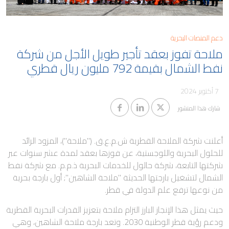
مدونة
كابيتال
معلومات المساهمين والجمعية
العمومية
دعم المنصات البحرية
وظائف ملاحة
حوكمة الشركات
ملاحة تفوز بعقد تأجير طويل الأجل من شركة
التقطير
نفط الشمال بقيمة 792 مليون ريال قطري
معلومات مفيدة
الوظائف البحرية
7 أكتوبر 2024
تنبيهات الاحتيال
شارك هذا المنشور
أعلنت شركة الملاحة القطرية ش.م.ع.ق. ("ملاحة")، المزود الرائد
للحلول البحرية واللوجستية، عن فوزها بعقد لمدة عشر سنوات عبر
شركتها التابعة، شركة حالول للخدمات البحرية ذ.م.م. مع شركة نفط
الشمال لتشغيل بارجتها الحديثة "ملاحة الشاهين"; أول بارجة بحرية
من نوعها ترفع علم الدولة في قطر.
حيث يمثل هذا الإنجاز البارز التزام ملاحة بتعزيز القدرات البحرية القطرية
ودعم رؤية قطر الوطنية 2030. وتعد بارجة ملاحة الشاهين، وهي