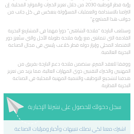
رؤية قطر الوطنية 2030 من خلال تعزيز الخبرات والموارد المحلية. إن
التزامنا بالاستدامة والعمليات المسؤولة ينعكس في كل جانب من
جوانب هذا المشروع."
وستلعب البارجة "ملاحة الشاهين" دورا مهما في المشاريع البحرية
القادمة التي تتماشى مع رؤية ملاحة طويلة الأجل والتي ستُعزز دور
الاقتصاد المحلي وإبراز دوله قطر كلاعب رئيسي في مجال الصناعة
البحرية العالمية.
ووفقا للعقد المبرم، ستضمن ملاحة دعم البارجة بفريق من
المهنيين والخبراء التقنيين ذوي المهارات العالية، مما يزيد من تعزيز
هدفنا لتشجيع التوظيف والتنمية المهنية المحلية في الصناعة
البحرية القطرية.
سجل دخولك للحصول على نشرتنا الإخبارية
اشترك معنا لكي تصلك تنبيهات وأخبار ومرئيات الصناعة