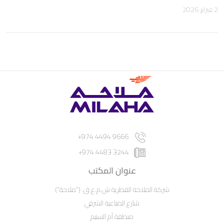
2 فبراير 2026
9666 4494 974+
3244 4483 974+
عنوان المكتب
شركة الملاحة القطرية ش.م.ع.ق. ("ملاحة")
شارع الصناعية الشرقي
منطقة أم السنيم