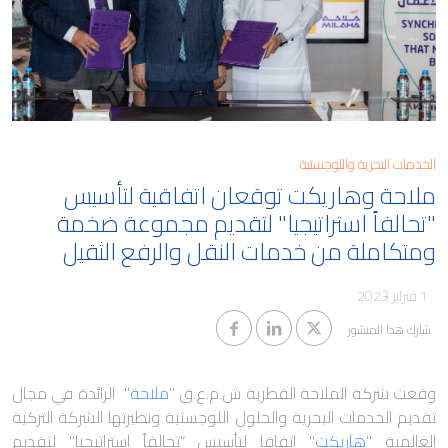
مدونة
كابيتال
معلومات المساهمين والجمعية
العمومية
وظائف ملاحة
حوكمة الشركات
التقطير
معلومات مفيدة
الوظائف البحرية
الخدمات البحرية واللوجستية
ملاحة وهاريكت توقعان اتفاقية لتأسيس
تنبيهات الاحتيال
"تحالفاً استراتيجيا" لتقديم مجموعة ضخمة
ومتكاملة من خدمات النقل والرفع الثقيل
1 فبراير 2023
شارك هذا المنشور
وقعت شركة الملاحة القطرية ش.م.ع.ق "
ملاحة
" الرائدة في مجال
تقديم الخدمات البحرية والحلول اللوجستية ونظيرتها الشركة التركية
العالمية "
هاريكت
" اتفاقا لتأسيس “تحالفاً استراتيجيا" لتقديم