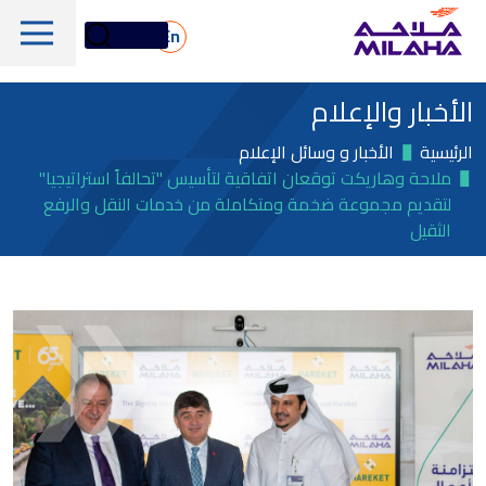
Skip to main conten
En
الأخبار والإعلام
الرئيسية
الأخبار و وسائل الإعلام
ملاحة وهاريكت توقعان اتفاقية لتأسيس "تحالفاً استراتيجيا"
لتقديم مجموعة ضخمة ومتكاملة من خدمات النقل والرفع
الثقيل
لمحة تاريخية
مجلس الإدارة
الخدمات البحرية واللوجستية
الإدارة التنفيذية
الخدمات البحرية والفنية
لمحة عامة
القيم الجوهرية
دعم المنصات البحرية
أسهم ملاحة
الأسطول
الأخبار والإعلام
الغاز والبتروكيماويات
معلومات مالية
الاستدامة