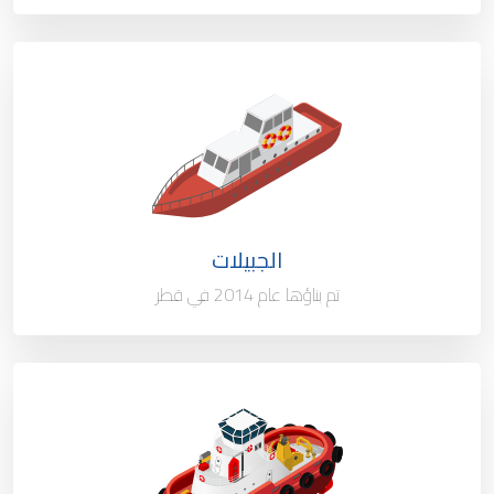
النوع / السعة
قارب إرشاد
الملكية
100%
العلم
قطر
الجبيلات
ميناء التسجيل
الدوحة - قطر
تم بناؤها عام 2014 في قطر
النوع / السعة
قاطرة سحب الميناء 35
الملكية
100%