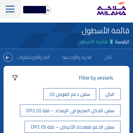
Skip to main conten
En
قائمة الأسطول
الرئيسية
قائمة الأسطول
الكل
البحرية واللوجستية
الغاز والبتروكيماويات
البح
لمحة تاريخية
Filter by vessels
مجلس الإدارة
الخدمات البحرية واللوجستية
الكل
سفن دعم الغوص (2)
الإدارة التنفيذية
الخدمات البحرية والفنية
لمحة عامة
القيم الجوهرية
سفن التدخل السريع في الإمداد – فئة DP2 (2)
دعم المنصات البحرية
أسهم ملاحة
الأسطول
الأخبار والإعلام
الغاز والبتروكيماويات
سفن الدعم متعددة الأغراض – فئة DP2 (5)
معلومات مالية
الاستدامة