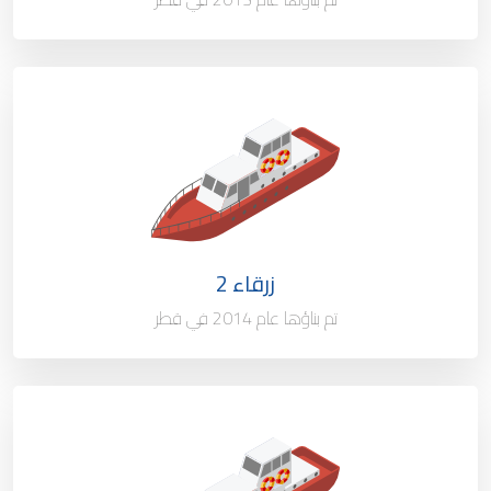
النوع / السعة
قارب إرشاد
الملكية
100%
العلم
قطر
زرقاء 2
ميناء التسجيل
الدوحة - قطر
تم بناؤها عام 2014 في قطر
النوع / السعة
قارب إرشاد