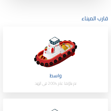
قارب الميناء
النوع / السعة
قاطرة مساعدة لرسو الناقلات -
55 طن
الملكية
100%
العلم
قطر
واسط
تم بناؤها عام 2004 في الهند
ميناء التسجيل
الدوحة – قطر
النوع / السعة
قارب رسو