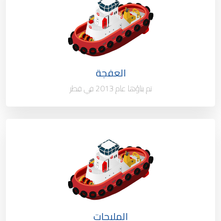
الملكية
100%
العلم
قطر
العفجة
ميناء التسجيل
الدوحة - قطر
تم بناؤها عام 2013 في قطر
النوع / السعة
قارب رسو
الملكية
100%
العلم
قطر
المليحات