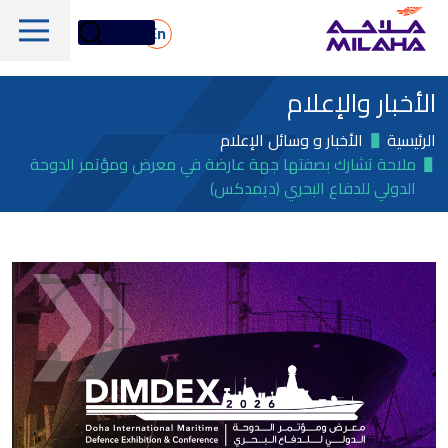
Skip to main conten
En
الأخبار والإعلام
الرئيسية
الأخبار و وسائل الإعلام
ملاحة تشارك بصفتها جهة عارضة في معرض ومؤتمر الدوحة
الدولي للدفاع البحري (ديمدكس)
لمحة تاريخية
مجلس الإدارة
الخدمات البحرية واللوجستية
الإدارة التنفيذية
الخدمات البحرية والفنية
لمحة عامة
القيم الجوهرية
دعم المنصات البحرية
أسهم ملاحة
الأسطول
الأخبار والإعلام
الغاز والبتروكيماويات
معلومات مالية
الاستدامة