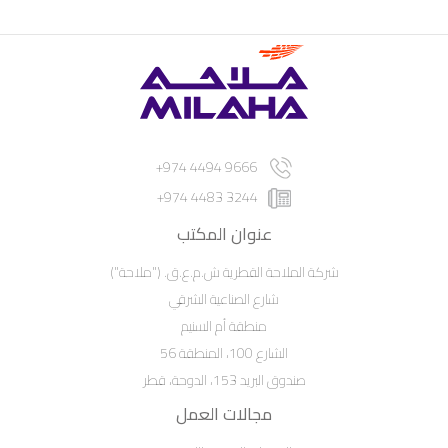
9666 4494 974+
3244 4483 974+
عنوان المكتب
شركة الملاحة القطرية ش.م.ع.ق. ("ملاحة")
شارع الصناعية الشرقي
منطقة أم السنيم
الشارع 100، المنطقة 56
صندوق البريد 153، الدوحة، قطر
مجالات العمل