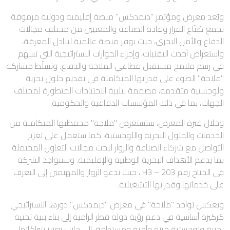
ويُعد معرض ومؤتمر "ديمدكس" منصة إقليمية ودولية مرموقة
تجمع صُنّاع القرار وقادة الصناعة والمعنيين من مختلف مجالات
الدفاع والأمن البحري، حيث يوفر منصة عالمية لتبادل المعرفة،
واستعراض أحدث التقنيات، وإجراء الحوارات الاستراتيجية التي تسهم
في رسم ملامح مستقبل قطاعي الملاحة والدفاع. وتسلّط مشاركة
"ملاحة" الضوء على قدراتها المتكاملة في تقديم حلول بحرية
ولوجستية متقدمة، مصممة لتلبية الاحتياجات المتطورة لمختلف
الجهات، بما في ذلك المؤسسات الدفاعية والحكومية.
وخلال فترة المعرض، ستستعرض "ملاحة" محفظتها المتكاملة من
الخدمات والحلول البحرية واللوجستية، كما ستعمل على تعزيز
التواصل مع شركاء الصناعة والزوار لبحث مجالات التعاون المحتملة
بما يدعم الأهداف البحرية الوطنية والإقليمية. وستتواجد الشركة
في الجناح رقم H3 – 203 ، حيث تدعو الزوار والمهتمين إلى التعرف
على خدماتها وقدراتها التشغيلية.
ويعكس تواجد "ملاحة" في معرض "ديمدكس" دورها الاستراتيجي
كركيزة أساسية في دعم رؤية دولة قطر الرامية إلى بناء بنية تحتية
بحرية ولوجستية مرنة وآمنة ومستدامة، إلى جانب تعزيز شراكاتها