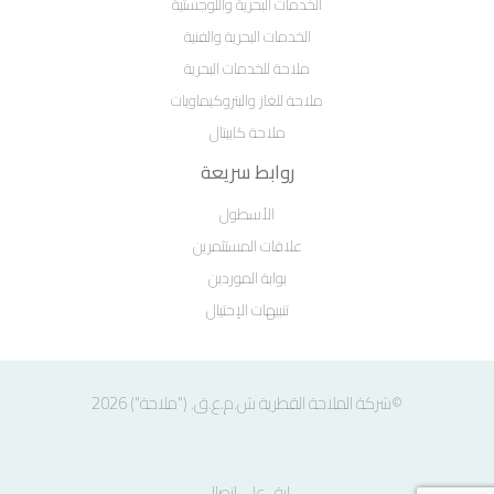
الخدمات البحرية واللوجستية
الخدمات البحرية والفنية
ملاحة للخدمات البحرية
ملاحة للغاز والبتروكيماويات
ملاحة كابيتال
روابط سريعة
الأسطول
علاقات المستثمرين
بوابة الموردين
تنبيهات الإحتيال
©شركة الملاحة القطرية ش.م.ع.ق. ("ملاحة") 2026
ابق على اتصال