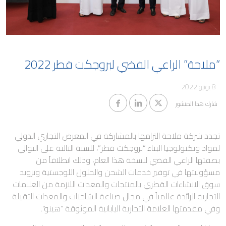
مدونة
كابيتال
معلومات المساهمين والجمعية
العمومية
وظائف ملاحة
حوكمة الشركات
“ملاحة” الراعي الفضي لبروجكت قطر 2022
التقطير
معلومات مفيدة
الوظائف البحرية
8 يونيو 2022
تنبيهات الاحتيال
شارك هذا المنشور
تجدد شركة ملاحة التزامها بالمشاركة في المعرض التجاري الدولي
لمواد وتكنولوجيا البناء “بروجكت قطر”، للسنة الثالثة على التوالي
بصفتها الراعي الفضي لنسخة هذا العام، وذلك انطلاقاً من
مسؤوليتها في توفير خدمات الشحن والحلول اللوجستية وتزويد
سوق الانشاءات القطري بالمنتجات والمعدات اللازمة من العلامات
التجارية الرائدة عالمياً في مجال صناعة الشاحنات والمعدات الثقيلة
وفي مقدمتها العلامة التجارية اليابانية الموثوقة “هينو”.