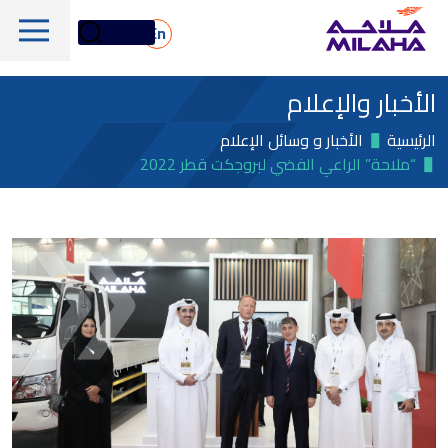
Skip to main conten
En
الأخبار والإعلام
الرئيسية
الأخبار و وسائل الإعلام
“ملاحة” الراعي الفضي لبروجكت قطر 2022
لمحة تاريخية
مجلس الإدارة
الخدمات البحرية واللوجستية
الإدارة التنفيذية
الخدمات البحرية والفنية
لمحة عامة
القيم الجوهرية
دعم المنصات البحرية
أسهم ملاحة
الأسطول
الأخبار والإعلام
الغاز والبتروكيماويات
معلومات مالية
الاستدامة