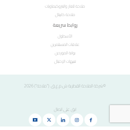
ملاحة للغاز والبتروكيماويات
ملاحة كابيتال
روابط سريعة
الأسطول
علاقات المستثمرين
بوابة الموردين
تنبيهات الإحتيال
©شركة الملاحة القطرية ش.م.ع.ق. ("ملاحة") 2026
ابق على اتصال