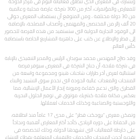
ويشارك في المعرض الذي تنطلق فعالياته اليوم في مركز الدوحة
للمعارض والمؤتمرات، أكثر من 300 شركة عارضة محلية وعالمية
من 30 دولة مختلفة ، ومن المتوقع أن يستقطب المعرض حوالي
20 ألف زائر من المختصين والمهتمين وأصحاب المصلحة، بالإضافة
الى الوفود التجارية الدولية التي ستستفيد من هذه الفرصة للحضور
إلى قطر والإطلاع عن كثب على جاهزية المشاريع الخاصة باستضافة
كأس العالم.
وقد صرّح المهندس محمد سويدان، الرئيس والمدير التنفيذي بالإنابة
في شركة ملاحة، أن جناح الشركة في المعرض سيوفر فرصة
استثنائية لعرض آخر طرازات شاحنات هينو ومجموعة واسعة من
المنتجات والمعدات عالية الجودة التي تخدم سوق التشييد والبناء
القطري والتي تدعم كفاءة ومرونة إنجاز الأعمال الإنشائية، مما
يعكس مكانة ملاحة كشريك موثوق في توفير الحلول البحرية
واللوجستية والصناعية وكذلك الخدمات لعملائها.
وتمكن معرض “بروجكت قطر” على مدى 17 عاماً منذ انطلاقه،
من الحفاظ على دوره الريادي كأحد أكثر المعارض أهمية ونجاحاً
على خارطة الفعاليات التي تشهدها الدولة، وذلك لتخصصه في
تقديم أحدث المنتجات والخدمات والتقنيات المتعلقة بقطاع الإنشاء