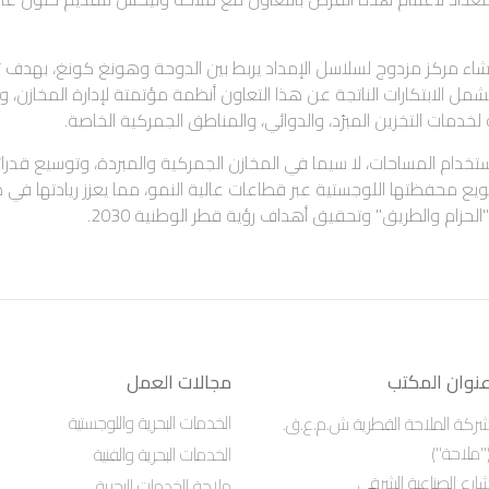
 مركز مزدوج لسلاسل الإمداد يربط بين الدوحة وهونغ كونغ، بهدف تع
شمل الابتكارات الناتجة عن هذا التعاون أنظمة مؤتمتة لإدارة المخازن، وح
 لخدمات التخزين المبرّد، والدوائي، والمناطق الجمركية الخاصة.
تخدام المساحات، لا سيما في المخازن الجمركية والمبردة، وتوسيع قدرا
تنويع محفظتها اللوجستية عبر قطاعات عالية النمو، مما يعزز ريادتها في 
حزام والطريق" وتحقيق أهداف رؤية قطر الوطنية 2030.
نوان المكتب
مجالات العمل
الخدمات البحرية واللوجستية
ركة الملاحة القطرية ش.م.ع.ق.
"ملاحة")
الخدمات البحرية والفنية
ارع الصناعية الشرقي
ملاحة للخدمات البحرية