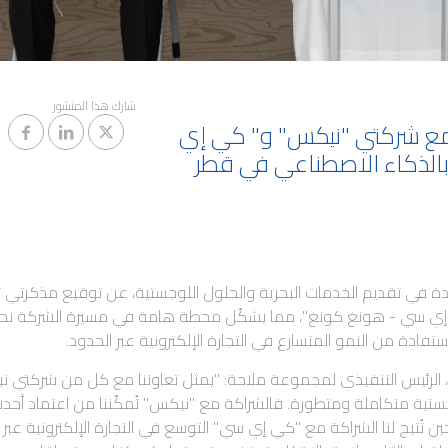
شارك هذا المنشور
مع شركتي "نيكس" و" كي إي
بالذكاء الاصطناعي في قطر
ائدة في تقديم الخدمات البحرية والحلول اللوجستية، عن توقيع مذكرتي
إي سي - هونغ كونغ"، مما يشكّل محطة هامة في مسيرة الشركة نح
ستفادة من النمو المتسارع في التجارة الإلكترونية عبر الحدود.
، الرئيس التنفيذي لمجموعة ملاحة: "يمثل تعاوننا مع كل من شركتي 
تية متكاملة ومتطورة. فالشراكة مع "نيكس" تُمكّننا من اعتماد أحد
ين تُتيح لنا الشراكة مع "كي إي سي" التوسع في التجارة الإلكترونية عبر 