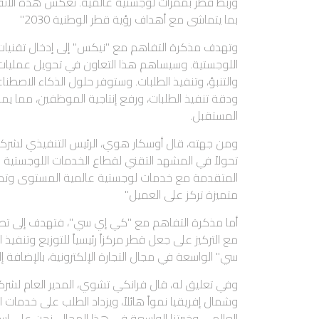
وربط قطر بممرات لوجستية عالمية. تعكس هذه الاتفاق
بما يتماشى مع أهداف رؤية قطر الوطنية 2030."
وتهدف مذكرة التفاهم مع "نيكس" إلى إدخال تقنيات
اللوجستية. وسيساهم هذا التعاون في تحويل عمليات التخ
والتنبؤ، وتنفيذ الطلبات. وستوفر حلول الذكاء الاصطن
ودقة تنفيذ الطلبات، ورفع إنتاجية الموظفين، مما
المستقبل.
ومن جهته، قال أوسكار هوي، الرئيس التنفيذي لشركة 
تحولاً في المشهد التقني لقطاع الخدمات اللوجستية 
المتقدمة مع خدمات لوجستية عالمية المستوى وت
متميزة تركز على العميل."
أما مذكرة التفاهم مع "كي إي سي"، فتهدف إلى تطوي
مع التركيز على جعل قطر مركزاً رئيسياً للتوزيع وتنف
سي" الواسعة في مجال التجارة الإلكترونية، بالإضافة 
وفي تعليق له، قال فرانكي تشوي، المدير العام لشر
وشمال إفريقيا نمواً هائلاً، ويزداد الطلب على خدمات 
العالمي وخبرتنا الواسعة في هذا المجال، نحن على ا