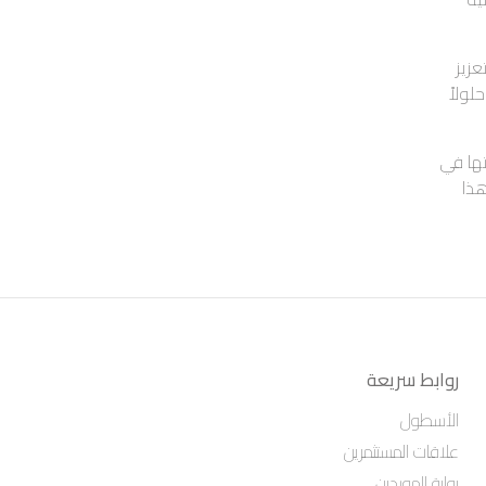
زيز
لولاً
تها في
هذا
روابط سريعة
الأسطول
علاقات المستثمرين
بوابة الموردين