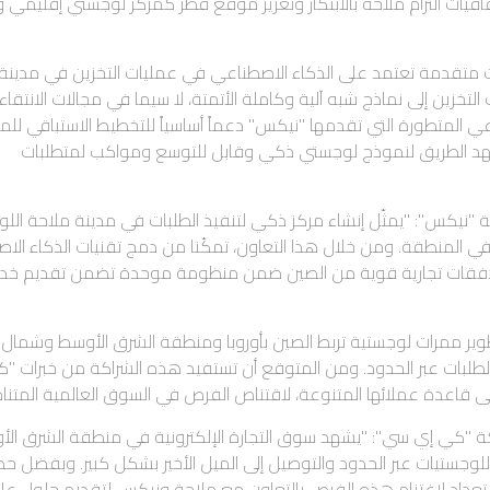
يات التزام ملاحة بالابتكار وتعزيز موقع قطر كمركز لوجستي إقليمي و
 متقدمة تعتمد على الذكاء الاصطناعي في عمليات التخزين في مدينة
زين إلى نماذج شبه آلية وكاملة الأتمتة، لا سيما في مجالات الانتقاء، 
اعي المتطورة التي تقدمها "نيكس" دعماً أساسياً للتخطيط الاستباقي للم
 يمهد الطريق لنموذج لوجستي ذكي وقابل للتوسع ومواكب لمتطلبات
"نيكس": "يمثّل إنشاء مركز ذكي لتنفيذ الطلبات في مدينة ملاحة الل
في المنطقة. ومن خلال هذا التعاون، تمكّنا من دمج تقنيات الذكاء الا
دفقات تجارية قوية من الصين ضمن منظومة موحدة تضمن تقديم خد
ر ممرات لوجستية تربط الصين بأوروبا ومنطقة الشرق الأوسط وشمال إف
يذ الطلبات عبر الحدود. ومن المتوقع أن تستفيد هذه الشراكة من خبرات "
إلى قاعدة عملائها المتنوعة، لاقتناص الفرص في السوق العالمية المتنام
كة "كي إي سي": "يشهد سوق التجارة الإلكترونية في منطقة الشرق ال
اللوجستيات عبر الحدود والتوصيل إلى الميل الأخير بشكل كبير. وبفضل حض
ستعداد لاغتنام هذه الفرص بالتعاون مع ملاحة ونيكس لتقديم حلول عال