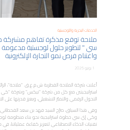
الخدمات البحرية واللوجستية
ملاحة توقع مذكرة تفاهم مشتركة 
سي " لتطوير حلول لوجستية مدعومة 
واغتنام فرص نمو التجارة الإلكترونية
1 يونيو 2025
أعلنت شركة الملاحة القطرية ش.م.ع.ق. "ملاحة"، الر
استراتيجيتين مع كل من شركة "نيكس" وشركة "كي 
التحول الرقمي والتميّز التشغيلي، ويعزز قدرتها على الا
وفي هذا السياق، صرّح السيد فهد بن سعد القحطاني
وكي إي سي خطوة استراتيجية نحو بناء منظومة لوجس
تقنيات الذكاء الاصطناعي لتعزيز كفاءة عملياتنا، في ح