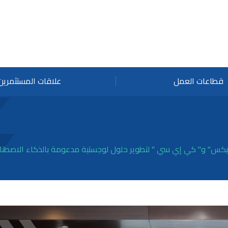
قطاعات العمل
علاقات المستثمرين
وظ
ال
ال
تن
كس" و" كي إي سي " لتطوير حلول لوجستية مدعومة بالذكاء الاصطن