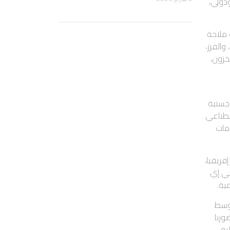
دولي،
 ملاحة
والفرز،
خزون،
وجستية
صطناعي
مات
ريقيا،
كي إي
ية.
أوسط
ورنا
ية