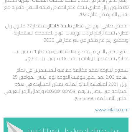
ارتفع صافي الربح في قطاع
ملاحة لخدمات المنصات البحرية
بمقدار
80 مليون ريال قطري نتيجة عدم انخفاض قيمة السفن مقارنة مع
نفس الفترة من عام 2020.
انخفض صافي الربح في قطاع
ملاحة كابيتال
بمقدار 72 مليون ريال
قطري نتيجة تراجع ايرادات توزيعات الأرباح للمحفظة الاستثمارية
وتحقيق ربح غير متكرر من بيع عقار في 2020.
ارتفع صافي الربح في قطاع
ملاحة للتجارة
بمقدار 1 مليون ريال
قطري نتيجة نمو الإيرادات بمقدار 16 مليون ريال قطري.
ستقوم الشركة بعقد مكالمة جماعية للمستثمرين في تمام
الساعة 2:00 بعد الظهر بتوقيت الدوحة يوم الإثنين الموافق 25
ابريل 2021 لمناقشة النتائج المالية. يمكن المشاركة في هذه
المكالمة عبر الاتصال بالرقم (00800100459) وإدخال الرمز التعريفي
الخاص بالمكالمة (6818866).
.
www.milaha.com
سجل دخولك للحصول على نشرتنا الإخبارية