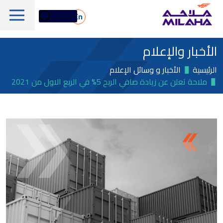
Skip to main conten
En
الأخبار والإعلام
الرئيسية
الأخبار و وسائل الإعلام
ملاحة تعلن عن زيادة صافي الربح 5% في الربع الاول من 2021
لمحة تاريخية
مجلس الإدارة
الخدمات البحرية واللوجستية
الإدارة التنفيذية
الخدمات البحرية والفنية
لمحة عامة
القيم الجوهرية
دعم المنصات البحرية
أسهم ملاحة
الأسطول
الأخبار والإعلام
الغاز والبتروكيماويات
معلومات مالية
الاستدامة