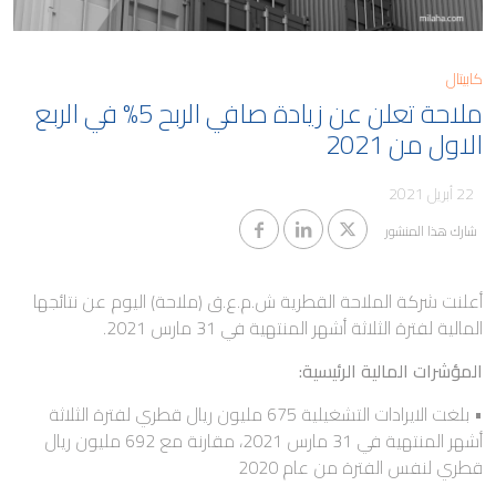
مدونة
كابيتال
معلومات المساهمين والجمعية
العمومية
كابيتال
وظائف ملاحة
حوكمة الشركات
ملاحة تعلن عن زيادة صافي الربح 5% في الربع
التقطير
الاول من 2021
معلومات مفيدة
الوظائف البحرية
22 أبريل 2021
تنبيهات الاحتيال
شارك هذا المنشور
أعلنت شركة الملاحة القطرية ش.م.ع.ق (ملاحة) اليوم عن نتائجها
المالية لفترة الثلاثة أشهر المنتهية في 31 مارس 2021.
المؤشرات المالية الرئيسية:
• بلغت الايرادات التشغيلية 675 مليون ريال قطري لفترة الثلاثة
أشهر المنتهية في 31 مارس 2021، مقارنة مع 692 مليون ريال
قطري لنفس الفترة من عام 2020