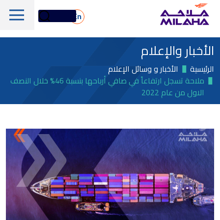
Skip to main conten
En
الأخبار والإعلام
الرئيسية
الأخبار و وسائل الإعلام
ملاحة تسجل ارتفاعاً في صافي أرباحها بنسبة 46% خلال النصف
الاول من عام 2022
لمحة تاريخية
مجلس الإدارة
الخدمات البحرية واللوجستية
الإدارة التنفيذية
الخدمات البحرية والفنية
لمحة عامة
القيم الجوهرية
دعم المنصات البحرية
أسهم ملاحة
الأسطول
الأخبار والإعلام
الغاز والبتروكيماويات
معلومات مالية
الاستدامة