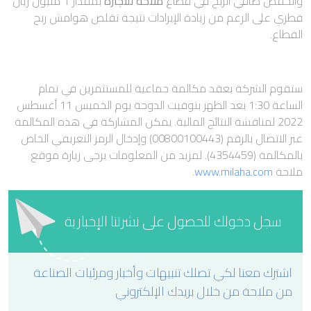
وانخفض صافي الربح في قطاع
ملاحة للتجارة
بمقدار 1 مليون ريال
قطري على الرغم من زيادة الإيرادات نتيجة تقلص هوامش ربح
القطاع.
ستقوم الشركة بعقد مكالمة جماعية للمستثمرين في تمام
الساعة 1:30 بعد الظهر بتوقيت الدوحة يوم الخميس 11 أغسطس
2022 لمناقشة النتائج المالية. يمكن المشاركة في هذه المكالمة
عبر الاتصال بالرقم (00800100443) وإدخال الرمز التعريفي الخاص
بالمكالمة (4354459). لمزيد من المعلومات يرجى زيارة موقع
ملاحة
www.milaha.com
.
سجل دخولك للحصول على نشرتنا الإخبارية
اشترك معنا لكي تصلك تنبيهات وأخبار ومرئيات الصناعة
من ملاحة من خلال بريدك الإلكتروني