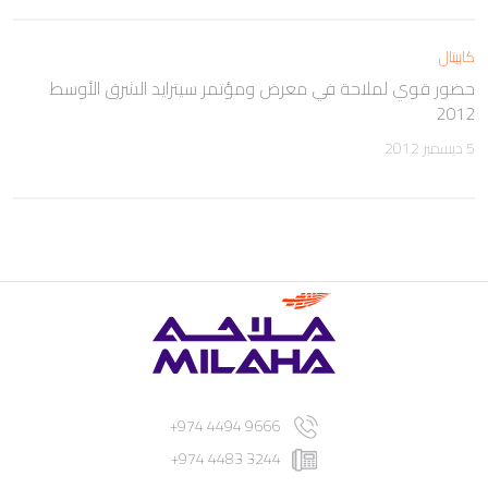
كابيتال
حضور قوي لملاحة في معرض ومؤتمر سيترايد الشرق الأوسط
2012
5 ديسمبر 2012
9666 4494 974+
3244 4483 974+