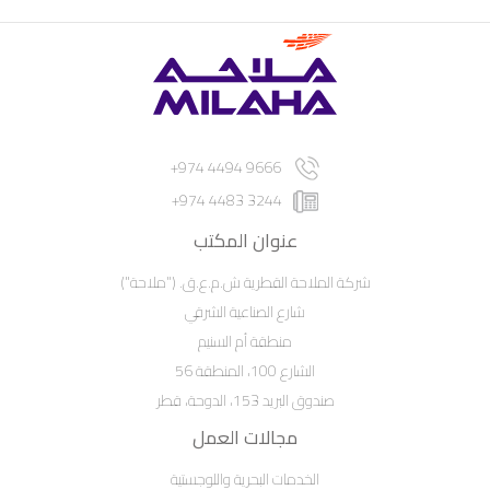
9666 4494 974+
3244 4483 974+
عنوان المكتب
شركة الملاحة القطرية ش.م.ع.ق. ("ملاحة")
شارع الصناعية الشرقي
منطقة أم السنيم
الشارع 100، المنطقة 56
صندوق البريد 153، الدوحة، قطر
مجالات العمل
الخدمات البحرية واللوجستية