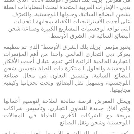
بدبي - الإمارات العربية المتحدة لبحث
القضايا
ذات الصلة
ب
شحن
البضائع السائبة، وحلول
ها
اللوجستية، والتعرّف
على أحدث الاستراتيجيات الكفيلة بمجابهة التحديات
التي تواجه لوجستيات المشاريع الكبيرة وصناعة
شحن
البضائع السائبة في الشرق الأوسط.
يعتبر مؤتمر "بريك بلك الشرق الأوسط"
الذي
تم تنظيمه
بمركز دبي التجاري العالمي واحدا من
أهم
المؤتمرات
التجارية العالمية الرائدة التي تقوم بتبادل أحدث الأفكار
اللوجستية
والحلول
المبتكرة ذات الصلة بتحسين شحن
البضائع السائبة،
وتنسيق التعاون
في مجال صناعة
اللوجستية، وتسهيل نقل البضائع
، وبحث تحدياتها وكيفية
مجابهتها.
ويمثل المعرض فرصة سانحة لملاحة لتوسيع أعمالها
وفتح آفاق جديدة للتعاون التجاري،
وتأسيس شراكات
مربحة
مع الشركات الأخرى
العاملة في المجالات
اللوجستية وشحن ونقل البضائع.
ويٌعد مؤتمر بريك بلك الشرق الأوسط واحدا من منصات