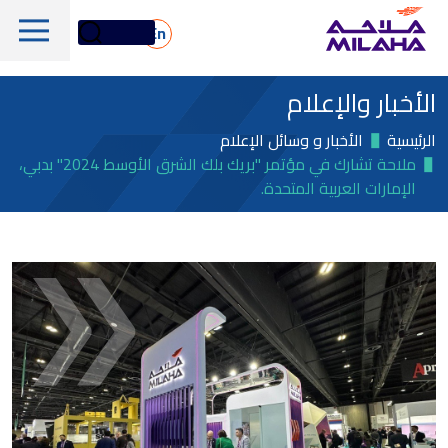
Skip to main conten
En
الأخبار والإعلام
الرئيسية
الأخبار و وسائل الإعلام
ملاحة تشارك في مؤتمر "بريك بلك الشرق الأوسط 2024" بدبي،
الإمارات العربية المتحدة.
لمحة تاريخية
مجلس الإدارة
الخدمات البحرية واللوجستية
الإدارة التنفيذية
الخدمات البحرية والفنية
لمحة عامة
القيم الجوهرية
دعم المنصات البحرية
أسهم ملاحة
الأسطول
الأخبار والإعلام
الغاز والبتروكيماويات
معلومات مالية
الاستدامة