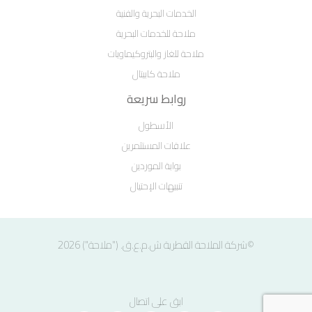
الخدمات البحرية والفنية
ملاحة للخدمات البحرية
ملاحة للغاز والبتروكيماويات
ملاحة كابيتال
روابط سريعة
الأسطول
علاقات المستثمرين
بوابة الموردين
تنبيهات الإحتيال
©شركة الملاحة القطرية ش.م.ع.ق. ("ملاحة") 2026
ابق على اتصال