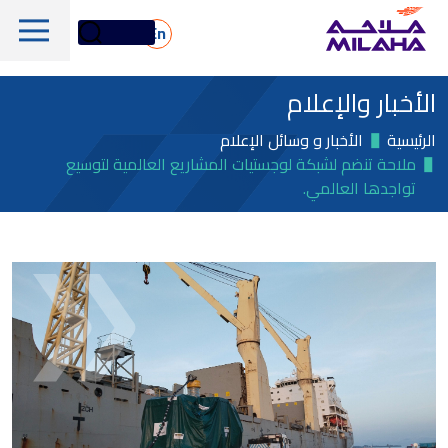
Skip to main conten
En
الأخبار والإعلام
الرئيسية
الأخبار و وسائل الإعلام
ملاحة تنضم لشبكة لوجستيات المشاريع العالمية لتوسيع
تواجدها العالمي.
لمحة تاريخية
مجلس الإدارة
الخدمات البحرية واللوجستية
الإدارة التنفيذية
الخدمات البحرية والفنية
لمحة عامة
القيم الجوهرية
دعم المنصات البحرية
أسهم ملاحة
الأسطول
الأخبار والإعلام
الغاز والبتروكيماويات
معلومات مالية
الاستدامة