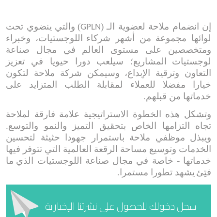
إن
انضمام ملاحة لعضوية ا
لـ (
)
والتي ينضوي تحت
GPLN
لوائها مجموعة من أشهر شركاء
اللوجستيات، وخبراء
ومتخصصين على مستوى العالم في مجال صناعة
لوجستيات
المشاريع؛ سيلعب دورا حيويا في تعزيز
التعاون وترقية الإبداع، وسيمكن شركة ملاحة لتكون
خيارا مفضلا للعملاء لمقابلة الطلب المتزايد
على
خدماتها من قبلهم
.
وتشكل هذه الخطوة الاستراتيجية علامة فارقة لملاحة
تجاه التزامها الخاص بتحقيق التميز والنمو والتوسع.
ويبذل موظفي ملاحة باستمرار جهودا حثيثة لتحسين
الخدمات وتوسيع مساحة الرقعة العالمية التي تتوفر فيها
خدماتها - خاصة في مجال صناعة اللوجستيات الذي
ما
فتِئ
يشهد تطورا مستمرا.
سجل دخولك للحصول على نشرتنا الإخبارية