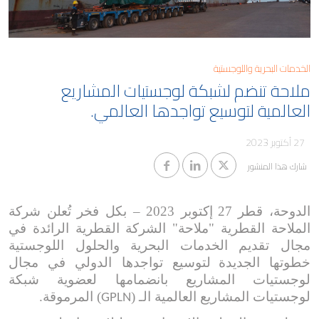
مدونة
كابيتال
معلومات المساهمين والجمعية
العمومية
وظائف ملاحة
حوكمة الشركات
الخدمات البحرية واللوجستية
ملاحة تنضم لشبكة لوجستيات المشاريع
التقطير
معلومات مفيدة
العالمية لتوسيع تواجدها العالمي.
الوظائف البحرية
تنبيهات الاحتيال
27 أكتوبر 2023
شارك هذا المنشور
الدوحة، قطر
27
إكتوبر
2023
–
بكل فخر تُعلن
شركة
ال
ملاحة القطرية "ملاحة" الشركة القطرية الرائدة في
مجال تقديم الخدمات البحرية والحلول اللوجستية
خطوتها الجديدة
لتوسيع تواجدها الدولي في مجال
لوجستيات المشاريع بانضمامها لعضوية شبكة
لوجستيات المشاريع العالمية الـ (
) المرموقة.
GPLN