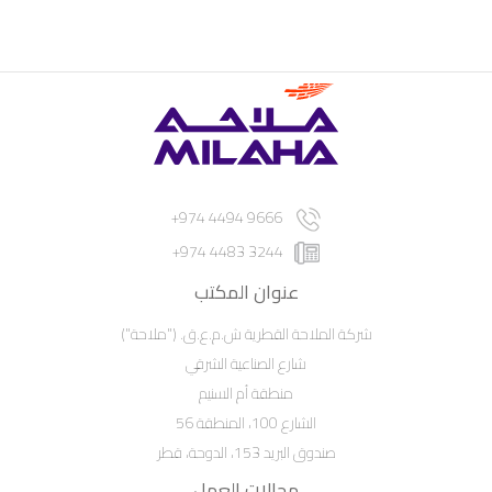
9666 4494 974+
3244 4483 974+
عنوان المكتب
شركة الملاحة القطرية ش.م.ع.ق. ("ملاحة")
شارع الصناعية الشرقي
منطقة أم السنيم
الشارع 100، المنطقة 56
صندوق البريد 153، الدوحة، قطر
مجالات العمل