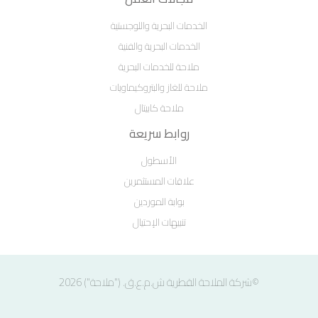
الخدمات البحرية واللوجستية
الخدمات البحرية والفنية
ملاحة للخدمات البحرية
ملاحة للغاز والبتروكيماويات
ملاحة كابيتال
روابط سريعة
الأسطول
علاقات المستثمرين
بوابة الموردين
تنبيهات الإحتيال
©شركة الملاحة القطرية ش.م.ع.ق. ("ملاحة") 2026