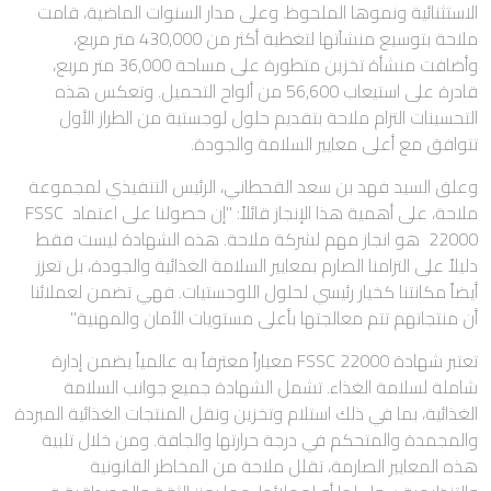
الاستثنائية ونموها الملحوظ. وعلى مدار السنوات الماضية، قامت
ملاحة بتوسيع منشآتها لتغطية أكثر من 430,000 متر مربع،
وأضافت منشأة تخزين متطورة على مساحة 36,000 متر مربع،
قادرة على استيعاب 56,600 من ألواح التحميل. وتعكس هذه
التحسينات التزام ملاحة بتقديم حلول لوجستية من الطراز الأول
تتوافق مع أعلى معايير السلامة والجودة.
وعلق السيد فهد بن سعد القحطاني، الرئيس التنفيذي لمجموعة
ملاحة، على أهمية هذا الإنجاز قائلاً: "إن حصولنا على اعتماد FSSC
22000 هو انجاز مهم لشركة ملاحة. هذه الشهادة ليست فقط
دليلاً على التزامنا الصارم بمعايير السلامة الغذائية والجودة، بل تعزز
أيضاً مكانتنا كخيار رئيسي لحلول اللوجستيات. فهي تضمن لعملائنا
أن منتجاتهم تتم معالجتها بأعلى مستويات الأمان والمهنية."
تعتبر شهادة FSSC 22000 معياراً معترفاً به عالمياً يضمن إدارة
شاملة لسلامة الغذاء. تشمل الشهادة جميع جوانب السلامة
الغذائية، بما في ذلك استلام وتخزين ونقل المنتجات الغذائية المبردة
والمجمدة والمتحكم في درجة حرارتها والجافة. ومن خلال تلبية
هذه المعايير الصارمة، تقلل ملاحة من المخاطر القانونية