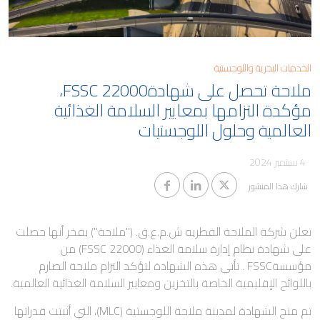
مدونة
كابيتال
معلومات المساهمين والجمعية
العمومية
وظائف ملاحة
حوكمة الشركات
الخدمات البحرية واللوجستية
ملاحة تحصل على شهادةFSSC 22000،
التقطير
معلومات مفيدة
مؤكدة التزامها بمعايير السلامة الغذائية
الوظائف البحرية
العالمية وحلول اللوجستيات
تنبيهات الاحتيال
4 سبتمبر 2024
شارك هذا المنشور
تعلن شركة الملاحة القطريه ش.م.ع.ق. ("ملاحة") بفخر أنها حصلت
على شهادة نظام إدارة سلامة الغذاء (FSSC 22000) من
مؤسسةFSSC . تأتي هذه الشهادة لتؤكد التزام ملاحة الصارم
باللوائح الإقليمية الخاصة بالتخزين ومعايير السلامة الغذائية العالمية.
تم منح الشهادة لمدينة ملاحة اللوجستية (MLC)، التي أثبتت قدراتها