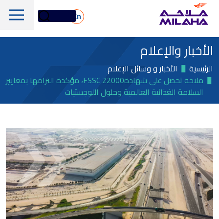
Skip to main conten
En
الأخبار والإعلام
الرئيسية
الأخبار و وسائل الإعلام
ملاحة تحصل على شهادةFSSC 22000، مؤكدة التزامها بمعايير
السلامة الغذائية العالمية وحلول اللوجستيات
لمحة تاريخية
مجلس الإدارة
الخدمات البحرية واللوجستية
الإدارة التنفيذية
الخدمات البحرية والفنية
لمحة عامة
القيم الجوهرية
دعم المنصات البحرية
أسهم ملاحة
الأسطول
الأخبار والإعلام
الغاز والبتروكيماويات
معلومات مالية
الاستدامة