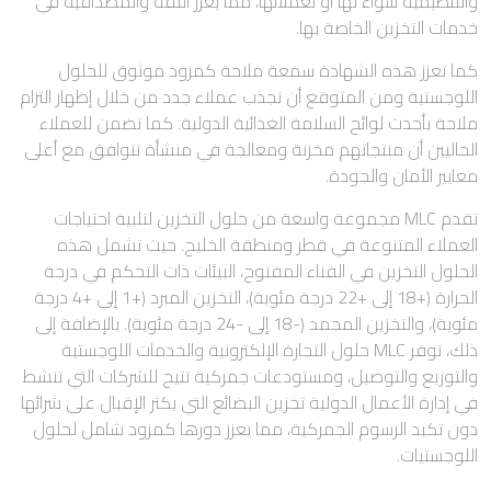
والتنظيمية سواء لها أو لعملائها، مما يعزز الثقة والمصداقية في
خدمات التخزين الخاصة بها.
كما تعزز هذه الشهادة سمعة ملاحة كمزود موثوق للحلول
اللوجستية ومن المتوقع أن تجذب عملاء جدد من خلال إظهار التزام
ملاحة بأحدث لوائح السلامة الغذائية الدولية. كما تضمن للعملاء
الحاليين أن منتجاتهم مخزنة ومعالجة في منشأة تتوافق مع أعلى
معايير الأمان والجودة.
تقدم MLC مجموعة واسعة من حلول التخزين لتلبية احتياجات
العملاء المتنوعة في قطر ومنطقة الخليج. حيث تشمل هذه
الحلول التخزين في الفناء المفتوح، البيئات ذات التحكم في درجة
الحرارة (+18 إلى +22 درجة مئوية)، التخزين المبرد (+1 إلى +4 درجة
مئوية)، والتخزين المجمد (-18 إلى -24 درجة مئوية). بالإضافة إلى
ذلك، توفر MLC حلول التجارة الإلكترونية والخدمات اللوجستية
والتوزيع والتوصيل، ومستودعات جمركية تتيح للشركات التي تنشط
في إدارة الأعمال الدولية تخزين البضائع التي يكثر الإقبال على شرائها
دون تكبد الرسوم الجمركية، مما يعزز دورها كمزود شامل لحلول
اللوجستيات.