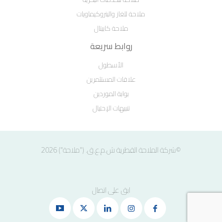
ملاحة للغاز والبتروكيماويات
ملاحة كابيتال
روابط سريعة
الأسطول
علاقات المستثمرين
بوابة الموردين
تنبيهات الإحتيال
©شركة الملاحة القطرية ش.م.ع.ق. ("ملاحة") 2026
ابق على اتصال