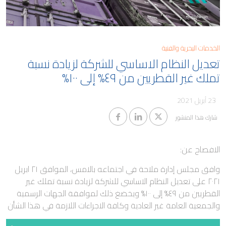
مدونة
كابيتال
معلومات المساهمين والجمعية
العمومية
وظائف ملاحة
حوكمة الشركات
الخدمات البحرية والفنية
تعديل النظام الاساسي للشركة لزيادة نسبة
التقطير
معلومات مفيدة
تملك غير القطريين من ٤٩% إلى ١٠٠%
الوظائف البحرية
تنبيهات الاحتيال
23 أبريل 2021
شارك هذا المنشور
الافصاح عن:
وافق مجلس إدارة ملاحة في اجتماعه بالامس، الموافق ٢١ ابريل
٢٠٢١ على تعديل النظام الاساسي للشركة لزيادة نسبة تملك غير
القطريين من ٤٩% إلى ١٠٠% ويخضغ ذلك لموافقة الجهات الرسمية
والجمعية العامة غير العادية وكافة الاجراءات اللازمة في هذا الشأن