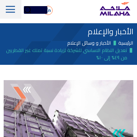
Skip to main conten
En
الأخبار والإعلام
الرئيسية
الأخبار و وسائل الإعلام
تعديل النظام الاساسي للشركة لزيادة نسبة تملك غير القطريين
من ٤٩% إلى ١٠٠%
لمحة تاريخية
مجلس الإدارة
الخدمات البحرية واللوجستية
الإدارة التنفيذية
الخدمات البحرية والفنية
لمحة عامة
القيم الجوهرية
دعم المنصات البحرية
أسهم ملاحة
الأسطول
الأخبار والإعلام
الغاز والبتروكيماويات
معلومات مالية
الاستدامة